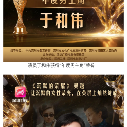
演员于和伟获得“年度男主角”荣誉；