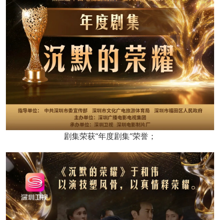
剧集荣获“年度剧集”荣誉；