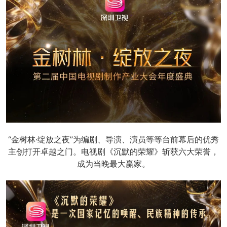
“金树林·绽放之夜”为编剧、导演、演员等等台前幕后的优秀
主创打开卓越之门。电视剧《沉默的荣耀》斩获六大荣誉，
成为当晚最大赢家。