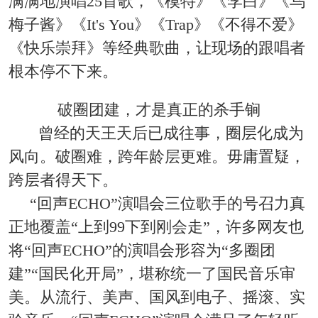
满满地演唱25首歌，《模特》《李白》《乌
梅子酱》《It's You》《Trap》《不得不爱》
《快乐崇拜》等经典歌曲，让现场的跟唱者
根本停不下来。
破圈团建，才是真正的杀手锏
曾经的天王天后已成往事，圈层化成为
风向。破圈难，跨年龄层更难。毋庸置疑，
跨层者得天下。
“回声ECHO”演唱会三位歌手的号召力真
正地覆盖“上到99下到刚会走”，许多网友也
将“回声ECHO”的演唱会形容为“多圈团
建”“国民化开局”，堪称统一了国民音乐审
美。从流行、美声、国风到电子、摇滚、实